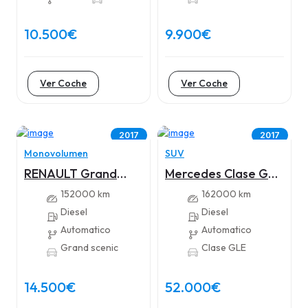
10.500€
9.900€
Ver Coche
Ver Coche
2017
2017
Monovolumen
SUV
RENAULT Grand
Mercedes Clase GLE
Scenic ZEN 1.5 dCi
Coupé 350 D 4matic
152000 km
162000 km
110CV EDC
Diesel
Diesel
Automatico
Automatico
Grand scenic
Clase GLE
14.500€
52.000€