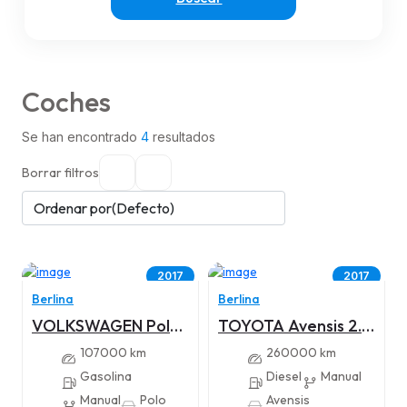
Coches
Se han encontrado
4
resultados
Borrar filtros
2017
2017
Berlina
Berlina
VOLKSWAGEN Polo
TOYOTA Avensis 2.0
1.0 TSI 95CV
150D ADVANCE
107000 km
260000 km
BlueMotion
Gasolina
Diesel
Manual
Manual
Polo
Avensis