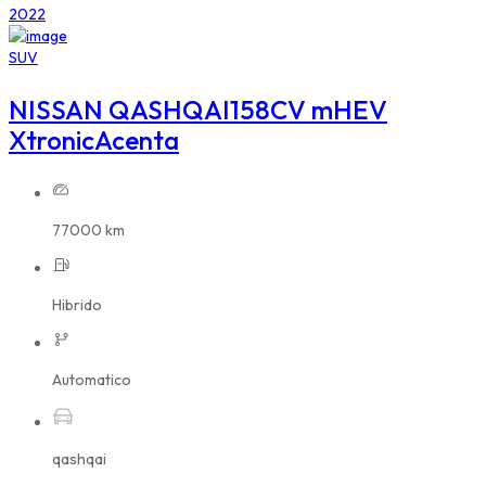
2022
SUV
NISSAN QASHQAI158CV mHEV
XtronicAcenta
77000 km
Hibrido
Automatico
qashqai